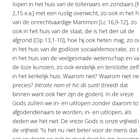
lopen in het huis van de tollenaars en zondaars 
2,15 e.a.] met een rustig overwicht, zo ook in het h
van de onrechtvaardige Mammon [Lc 16,9-12], zo
ook in het huis van de staat, die is het dier uit de
afgrond [Op 13,1-10], hoe hij ook heten mag, zo o
in het huis van de godloze sociaaldemocratie, zo 
in het huis van de veelgesmade wetenschap en v
de loze kunsten, zo ook eindelijk en tenslotte zelf
in het kerkelijk huis. Waarom niet? Waarom niet ne
precies?
Introite nam et hic dii sunt!
(treedt dat
binnen want ook hier zijn de goden). In de vreze
Gods zullen we in- en uitlopen zonder daarom to
afgodendienaars te worden, in- en uitlopen, als
deden we het niet. De vreze Gods is onze vrijheid 
de vrijheid. “Is het nu niet beter voor de mens dat 
eet en drinkt en zich te goed doet bij zijn zwoegen