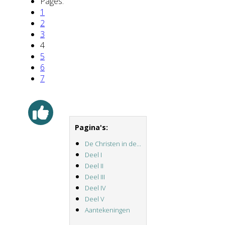
Pages:
1
2
3
4
5
6
7
Pagina's:
De Christen in de...
Deel I
Deel II
Deel III
Deel IV
Deel V
Aantekeningen