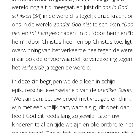
wereld nog altijd meegaat, en juist dit
ons in God
schikken
(34) in de wereld is tegelijk onze kracht 
ons in de wereld
zonder God niet
te schikken. “
Doo
hen
en
tot hem
geschapen” in dit “door hem” en “t
hem” : door Christus heen en op Christus toe, ligt
overwinning van het verkeerde nee tegen de were
maar ook de onvoorwaardelijke verzekering tegen 
het
verkeerde
ja tegen de wereld.
In deze zin begrijpen we de alleen in schijn
epikureïsche levenswijsheid van de
prediker Salom
“Welaan dan, eet uw brood met vreugde en drink
wijn met een vrolijk hart, want als gij dit doet, dan
heeft God dit reeds lang zo gewild. Laten uw
kinderen te allen tijde wit zijn en olie ontbreke nie
op uw hoofd. Geniet het leven met de vrouw die gi